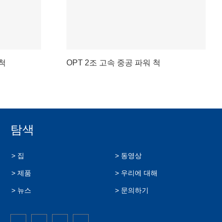
워척
OPT 2조 고속 중공 파워 척
탐색
> 집
> 동영상
> 제품
> 우리에 대해
> 뉴스
> 문의하기