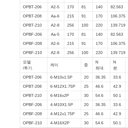
OPBT-206
A2-5
170
81
140
82.563
OPBT-208
Aa-6
215
91
170
106.375
OPBT-210
A2-8
256
100
220
139.719
OPBF-206
Aa-5
170
81
140
82.563
OPBF-208
A2-6
215
91
170
106.375
OPBF-210
A2-8
256
100
220
139.719
모델
N
N
케이
중
/투기.
최대.
분.
OPBT-206
6-M10x1.5P
20
36.35
33.6
OPBT-208
6-M12X1.75P
25
46.6
42.9
OPBT-210
6-M16x2P
30
54.6
50.1
OPBF-206
4-M10X1.5P
20
36.35
33.6
OPBF-208
4-M12x1.75P
25
46.6
42.9
OPBF-210
4-M16X2P
30
54.6
50.1