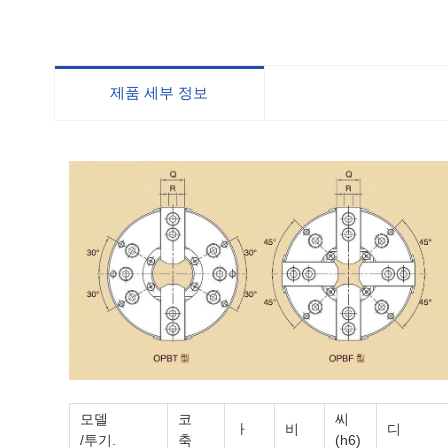
제품 세부 정보
모델
코
씨
ㅏ
비
디
/투기.
축
(h6)