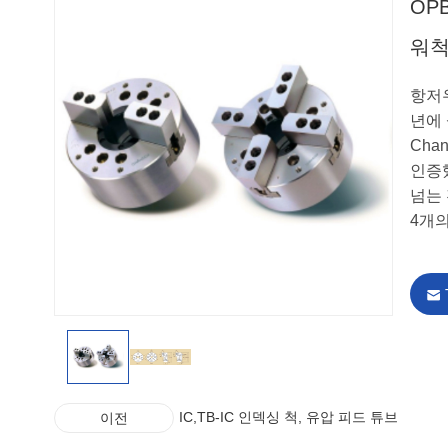
OP
워
항저우
년에
Cha
인증
넘는 
4개
IC,TB-IC 인덱싱 척, 유압 피드 튜브
이전