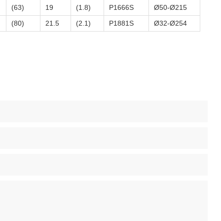
(63)
19
(1.8)
P1666S
Ø50-Ø215
(80)
21.5
(2.1)
P1881S
Ø32-Ø254