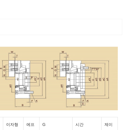
이자형
에프
G
시간
제이