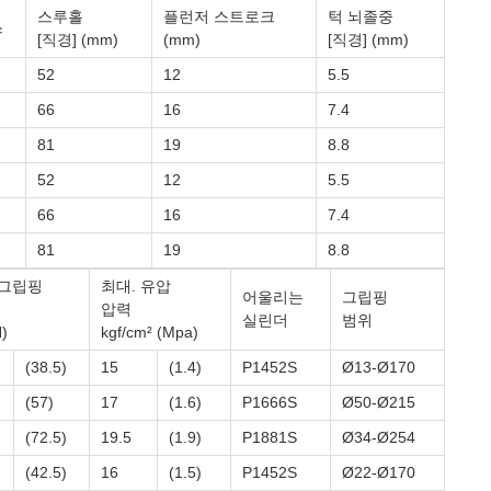
스루홀
플런저 스트로크
턱 뇌졸중
스
[직경] (mm)
(mm)
[직경] (mm)
52
12
5.5
66
16
7.4
81
19
8.8
52
12
5.5
66
16
7.4
81
19
8.8
 그립핑
최대. 유압
어울리는
그립핑
압력
실린더
범위
N)
kgf/cm² (Mpa)
(38.5)
15
(1.4)
P1452S
Ø13-Ø170
(57)
17
(1.6)
P1666S
Ø50-Ø215
(72.5)
19.5
(1.9)
P1881S
Ø34-Ø254
(42.5)
16
(1.5)
P1452S
Ø22-Ø170