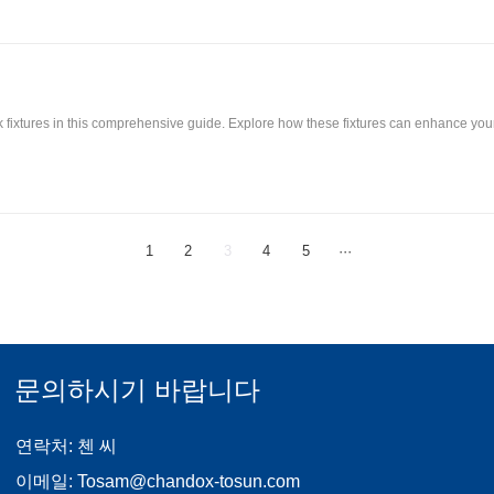
k fixtures in this comprehensive guide. Explore how these fixtures can enhance you
1
2
3
4
5
···
문의하시기 바랍니다
연락처: 첸 씨
이메일:
Tosam@chandox-tosun.com