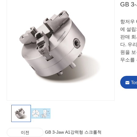
GB 
항저우 
에 설립
판매 회
다. 우
원을 보
무소를 
To
GB 3-Jaw A1강력형 스크롤척
이전