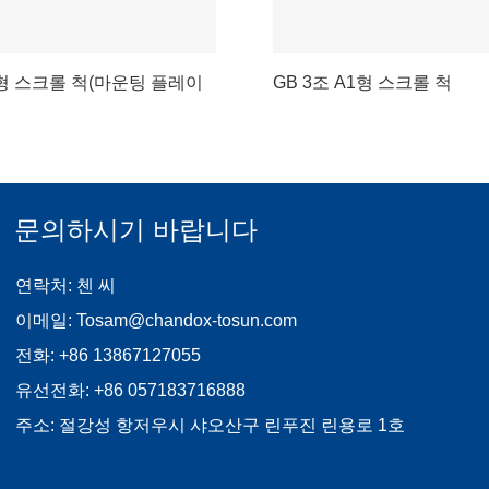
2형 스크롤 척(마운팅 플레이
GB 3조 A1형 스크롤 척
문의하시기 바랍니다
연락처: 첸 씨
이메일:
Tosam@chandox-tosun.com
전화:
+86 13867127055
유선전화:
+86 057183716888
주소: 절강성 항저우시 샤오산구 린푸진 린용로 1호